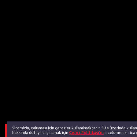
Sitemizin, çalışması için çerezler kullanılmaktadır. Site üzerinde kulla
hakkında detaylı bilgi almak için
Çerez Politikası’nı
incelemenizi rica 