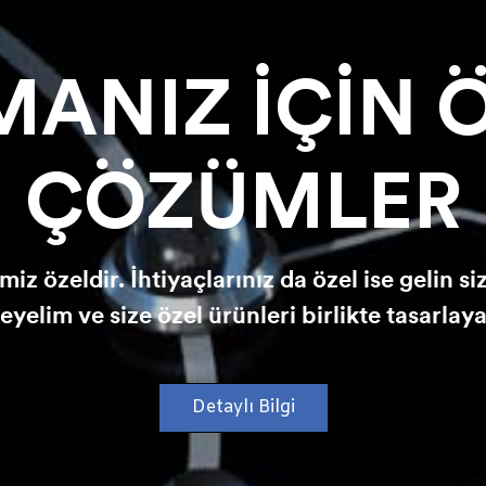
MANIZ İÇİN 
ÇÖZÜMLER
iz özeldir. İhtiyaçlarınız da özel ise gelin siz
leyelim ve size özel ürünleri birlikte tasarlaya
Detaylı Bilgi