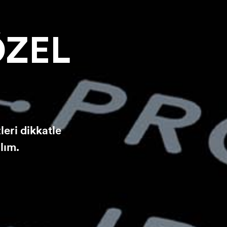
ÖZEL
leri dikkatle
lım.