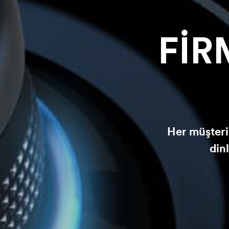
FİR
Her müşterim
din