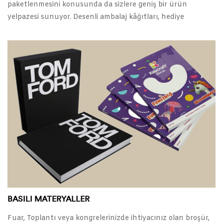
paketlenmesini konusunda da sizlere geniş bir ürün
yelpazesi sunuyor. Desenli ambalaj kâğıtları, hediye
poşetleri, hediye kutuları, renkli rafyalar, sticker çeşitleri,
ahşap mandallar, paket süsleri ve zarflar, kurdele çeşitleri,
hediyelerinizi daha gösterişli hale getirecek ürünler
arasında. Hobi aksesuarlarının yanı sıra, çiçekçi bandı, çiçekçi
jelatini, çiçekçi süngeri, sprey boyalar ve tel misinaları bu
kategoride bulabilirsiniz.
BASILI MATERYALLER
Fuar, Toplantı veya kongrelerinizde ihtiyacınız olan broşür,