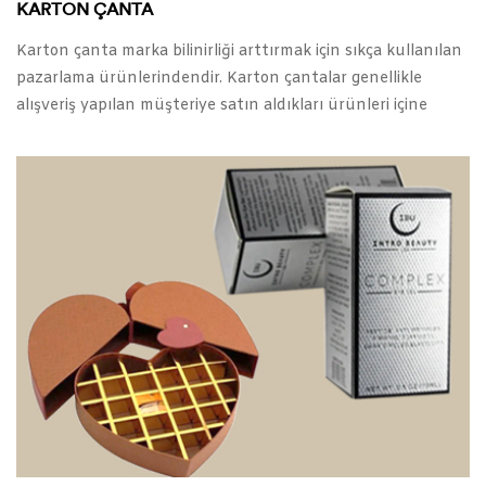
KARTON ÇANTA
Karton çanta marka bilinirliği arttırmak için sıkça kullanılan
pazarlama ürünlerindendir. Karton çantalar genellikle
alışveriş yapılan müşteriye satın aldıkları ürünleri içine
koyması için verilir. Ancak güzel tasarlanmış karton çantalar
sonraki zamanlarda da müşteriler tarafından günlük
hayatlarında kullanılmaya devam edilir. Bu nedenle
yapacağınız maliyeti sadece ürün satışınız üzerinden
değerlendirmek yerine karton çantaları bir pazarlama
ürünü olarak görmelisiniz.