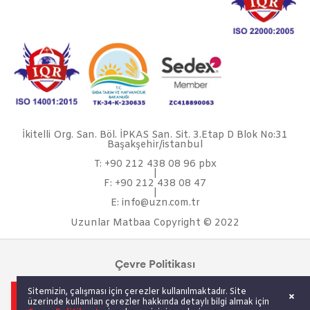
İkitelli Org. San. Böl. İPKAS San. Sit. 3.Etap D Blok No:31
Başakşehir/istanbul
T: +90 212 438 08 96 pbx
|
F: +90 212 438 08 47
|
E: info@uzn.com.tr
Uzunlar Matbaa Copyright © 2022
Çevre Politikası
Sürdürülebilirlik
Sitemizin, çalışması için çerezler kullanılmaktadır. Site
Kariyer
üzerinde kullanılan çerezler hakkında detaylı bilgi almak için