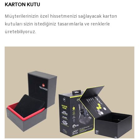
KARTON KUTU
Müşterilerinizin özel hissetmenizi sağlayacak karton
kutuları sizin istediğiniz tasarımlarla ve renklerle
üretebiliyoruz.
Baskılı karton kutu ve kapak olarak ayrı ayrı üretiyoruz.
Kutu kapak modelini oluklu mukavva veya sert kutu olarak
seçilebilir. Tüm yüzeylere baskı yapılabilir. Ofset baskı
haricinde varak yaldız, lokal lak, gren, gofre ve selefon
uygulamalarına olanak sağlar.