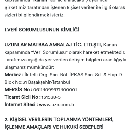
kapsamında “
Kanun”
adı ile anılacaktır
)
uyarınca
Şirketimiz tarafından işlenen kişisel veriler ile ilgili olarak
sizleri bilgilendirmek isteriz.
1.VERİ SORUMLUSUNUN KİMLİĞİ
UZUNLAR MATBAA AMBALAJ TİC. LTD.ŞTI,
Kanun
kapsamında "Veri Sorumlusu" olarak hareket etmektedir.
Tarafımıza aşağıda yer verilen iletişim bilgileri aracılığıyla
ulaşmanız mümkündür:
Merkez :
İkitelli Org. San. Böl. İPKAS San. Sit. 3.Etap D
Blok No:31 Başakşehir/istanbul
MERSİS No :
06114099971400001
Ticaret Sicil No :
131538-5
İnternet Sitesi :
w
ww.uzn.com.tr
2. KİŞİSEL VERİLERİN TOPLANMA YÖNTEMLERİ,
İŞLENME AMAÇLARI VE HUKUKİ SEBEPLERİ