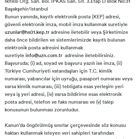
İkitelli Org. San. Böl. İPKAS San. Sit. 3.Etap D Blok No:31
Başakşehir/istanbul
Bunun yanında, kayıtlı elektronik posta (KEP) adresi,
güvenli elektronik imza, mobil imza kullanmak suretiyle
uzunlar
@hs01.kep.tr
adresine iletebilir veya Şirketimize
daha önce bildirilen ve sistemlerimizde kayıtlı bulunan
elektronik posta adresini kullanmak
suretiyle
info@u
zn.com.tr
adresine iletebilirsiniz.
Başvuruda; (i) ad, soyad ve başvuru yazılı ise imza, (ii)
Türkiye Cumhuriyeti vatandaşları için T.C. kimlik
numarası, yabancılar için uyruğu, pasaport numarası veya
varsa kimlik numarası, (iii) tebligata esas yerleşim yeri
veya iş yeri adresi, (iv) varsa bildirime esas elektronik
posta adresi, telefon ve faks numarası ve (v) talep
konusunun bulunması zorunludur.
Kanun’da öngörülmüş sınırlar çerçevesinde söz konusu
hakları kullanmak isteyen veri sahipleri tarafından