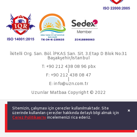
İkitelli Org. San. Böl. İPKAS San. Sit. 3.Etap D Blok No:31
Başakşehir/istanbul
T: +90 212 438 08 96 pbx
|
F: +90 212 438 08 47
|
E: info@uzn.com.tr
Uzunlar Matbaa Copyright © 2022
Sitemizin, çalışması için çerezler kullanılmaktadır. Site
Política de Medio Ambiente
üzerinde kullanılan çerezler hakkında detaylı bilgi almak için
Çerez Politikası’nı
incelemenizi rica ederiz.
PolitiquPolítica de Sostenibilidad
Carrera